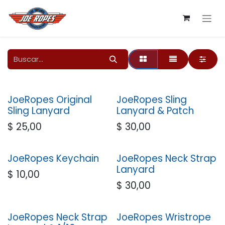
Ir al contenido
JoeRopes Original
JoeRopes Sling
Sling Lanyard
Lanyard & Patch
$
25,00
$
30,00
JoeRopes Keychain
JoeRopes Neck Strap
Lanyard
$
10,00
$
30,00
JoeRopes Neck Strap
JoeRopes Wristrope