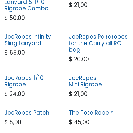
Lanyard & 1/10
$
21,00
Rigrope Combo
$
50,00
JoeRopes Infinity
JoeRopes Pairaropes
Sling Lanyard
for the Carry all RC
bag
$
55,00
$
20,00
JoeRopes 1/10
JoeRopes
Rigrope
Mini Rigrope
$
24,00
$
21,00
JoeRopes Patch
The Tote Rope™
$
8,00
$
45,00